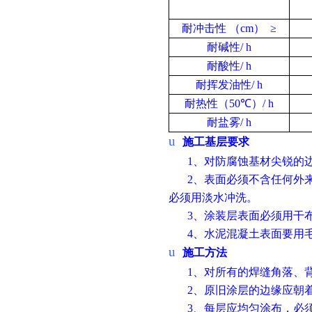
耐冲击性
（
cm
）
≥
耐碱性
/ h
耐酸性
/ h
耐挥发油性
/ h
耐热性（
50
℃）
/ h
耐盐雾
/ h
u
施工基层要求
1
、对防腐蚀基材尖锐的
2
、表面必须不含任何外
必须用淡水冲洗。
3
、涂装层表面必须用干
4、水泥混凝土表面要用
u
施工方法
1
、对所有的焊缝角落、
2
、原旧涂层的边缘应朝
3
、每层应均匀涂布，必