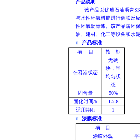
产品说明
该产品以优质石油沥青
S
与水性环氧树脂进行偶联反
性环氧沥青漆。该产品属环
油、建材、化工等设备和水
u
产品标准
项
目
指
标
无硬
块，呈
在容器状态
均匀状
态
固含量
50%
固化时间
/h
1.5-8
适用期
/h
1
u
漆膜标准
项
目
涂膜外观
平